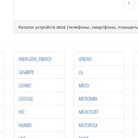
1
Каталог устройств asus (телефоны, смартфоны, планшеты
ENERGIZER_ENERGY
LENOVO
GIGABYTE
LG
GIONEE
MEIZU
GOOGLE
MICROMAX
HTC
MICROSOFT
HUAWEI
MOTOROLA