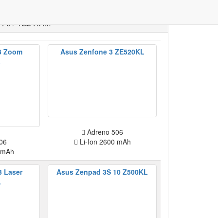
 Гб / 4Gb RAM
3 Zoom
Asus Zenfone 3 ZE520KL
L
Adreno 506
06
Li-Ion 2600 mAh
 mAh
3 Laser
Asus Zenpad 3S 10 Z500KL
L