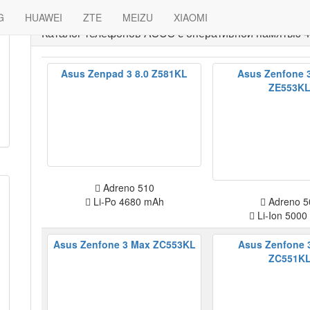
G
HUAWEI
ZTE
MEIZU
XIAOMI
Каталог телефонов ASUS с оперативной памятью 4
Asus Zenpad 3 8.0 Z581KL
Asus Zenfone 
ZE553K
Adreno 510
Li-Po 4680 mAh
Adreno 5
Li-Ion 5000
Asus Zenfone 3 Max ZC553KL
Asus Zenfone 
ZC551K