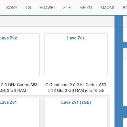
SONY
LG
HUAWEI
ZTE
MEIZU
XIAOMI
В
Lava Z92
Lava Z81
 2.0 GHz Cortex-A53
Quad-core 2.0 GHz Cortex-A53
GB, 3 GB RAM
32 GB, 3 GB RAM или 16 GB
Lava Z61
Lava Z91 (2GB)