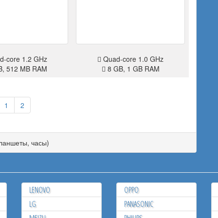
-core 1.2 GHz
Quad-core 1.0 GHz
B, 512 MB RAM
8 GB, 1 GB RAM
1
2
планшеты, часы)
LENOVO
OPPO
LG
PANASONIC