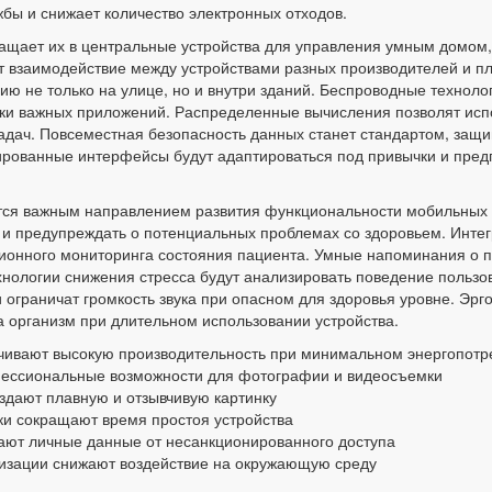
бы и снижает количество электронных отходов.
ащает их в центральные устройства для управления умным домом
т взаимодействие между устройствами разных производителей и 
ю не только на улице, но и внутри зданий. Беспроводные техноло
ски важных приложений. Распределенные вычисления позволят исп
адач. Повсеместная безопасность данных станет стандартом, за
рованные интерфейсы будут адаптироваться под привычки и предп
ятся важным направлением развития функциональности мобильных 
 и предупреждать о потенциальных проблемах со здоровьем. Инте
ионного мониторинга состояния пациента. Умные напоминания о 
хнологии снижения стресса будут анализировать поведение пользов
 ограничат громкость звука при опасном для здоровья уровне. Эр
на организм при длительном использовании устройства.
чивают высокую производительность при минимальном энергопотр
ессиональные возможности для фотографии и видеосъемки
здают плавную и отзывчивую картинку
ки сокращают время простоя устройства
ют личные данные от несанкционированного доступа
изации снижают воздействие на окружающую среду