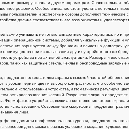
й памяти, размеру экрана и другим параметрам. Сравнительная та
ешенное решение. Особое внимание стоит уделить не только пиков
тзывы пользователей и экспертные обзоры дополняют технические
тройства должна соответствовать его возможностям и удовлетворят
ей важно учитывать не только аппаратные характеристики, но и 
изации операционной системы, добавляя уникальные функции и ул
еспечения варьируется между брендами и влияет на долгосрочную
 преимущества при использовании других устройств того же бренд
чность устройства при активной эксплуатации. Размеры и вес сма
аров, таких как защитные стекла, чехлы и беспроводные зарядные
я, предлагая пользователям экраны с высокой частотой обновлен
глубокий черный цвет и высокую контрастность, что особенно важ
ительном использовании устройства, автоматически регулируя цве
и точность распознавания касаний. Разрешение экрана определяет 
ы. Форм-фактор устройства, включая соотношение сторон экрана и
обство использования. Современные смартфоны предлагают различ
ознавания лица.
тфонов достигли профессионального уровня, предлагая пользоват
ы сенсоров для съемки в разных условиях и создания художеств