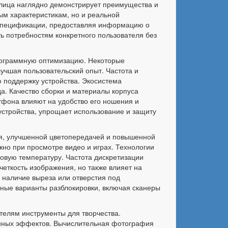
блица наглядно демонстрирует преимущества и
ым характеристикам, но и реальной
 спецификации, предоставляя информацию о
ь потребностям конкретного пользователя без
программную оптимизацию. Некоторые
учшая пользовательский опыт. Частота и
 поддержку устройства. Экосистема
а. Качество сборки и материалы корпуса
ртфона влияют на удобство его ношения и
 устройства, упрощает использование и защиту
ия, улучшенной цветопередачей и повышенной
но при просмотре видео и играх. Технологии
товую температуру. Частота дискретизации
четкость изображения, но также влияет на
 наличие выреза или отверстия под
ные варианты разблокировки, включая сканеры
елям инструменты для творчества.
енных эффектов. Вычислительная фотография