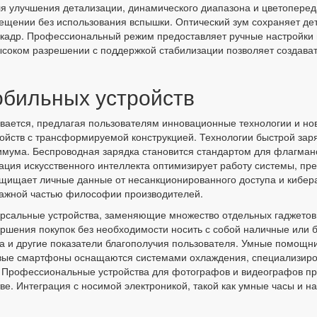
я улучшения детализации, динамического диапазона и цветоперед
ещении без использования вспышки. Оптический зум сохраняет де
т кадр. Профессиональный режим предоставляет ручные настройки 
ысоком разрешении с поддержкой стабилизации позволяет создават
обильных устройств
ивается, предлагая пользователям инновационные технологии и н
ройств с трансформируемой конструкцией. Технологии быстрой за
мума. Беспроводная зарядка становится стандартом для флагманс
ация искусственного интеллекта оптимизирует работу системы, пр
ащищает личные данные от несанкционированного доступа и кибер
 важной частью философии производителей.
сальные устройства, заменяющие множество отдельных гаджетов 
шения покупок без необходимости носить с собой наличные или б
на и другие показатели благополучия пользователя. Умные помощн
вые смартфоны оснащаются системами охлаждения, специализиро
. Профессиональные устройства для фотографов и видеографов п
ве. Интеграция с носимой электроникой, такой как умные часы и н