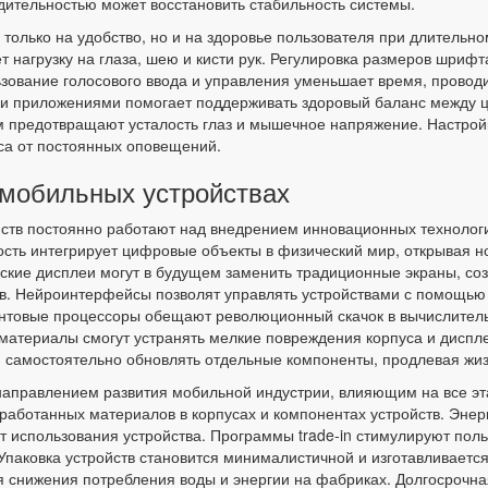
одительностью может восстановить стабильность системы.
только на удобство, но и на здоровье пользователя при длительн
 нагрузку на глаза, шею и кисти рук. Регулировка размеров шрифт
ьзование голосового ввода и управления уменьшает время, провод
и приложениями помогает поддерживать здоровый баланс между 
 предотвращают усталость глаз и мышечное напряжение. Настрой
са от постоянных оповещений.
 мобильных устройствах
ств постоянно работают над внедрением инновационных технологи
сть интегрирует цифровые объекты в физический мир, открывая н
ские дисплеи могут в будущем заменить традиционные экраны, со
в. Нейроинтерфейсы позволят управлять устройствами с помощью 
антовые процессоры обещают революционный скачок в вычислите
териалы смогут устранять мелкие повреждения корпуса и дисплея
м самостоятельно обновлять отдельные компоненты, продлевая жи
направлением развития мобильной индустрии, влияющим на все эт
работанных материалов в корпусах и компонентах устройств. Эн
т использования устройства. Программы trade-in стимулируют поль
паковка устройств становится минималистичной и изготавливаетс
 снижения потребления воды и энергии на фабриках. Долгосрочн