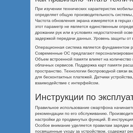
При изучении технических характеристик мобиль
определяет общую производительность системы, 
Частота обновления экрана измеряется в герцах
этот параметр не является единственным опред
дрожании рук или в условиях недостаточной осв
задержкой передачи данных. Уровень защиты от в
Операционная система является фундаментом ра
Современные ОС предлагают персонализированн
Объем встроенной памяти влияет на количество 
облачных сервисов. Поддержка карт памяти расш
пространство. Технологии беспроводной связи вк
для бесконтактных платежей. Датчики устройства
взаимодействие с интерфейсом.
Инструкции по эксплуа
Правильное использование смартфона начинается
рекомендации по его обслуживанию. Производит
настройки до продвинутых функций. В инструкци
Особое внимание уделяется правилам зарядки ак
посвященные уходу за устройством, содержат рек