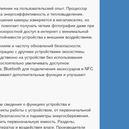
лияние на пользовательский опыт. Процессор
на энергоэффективность и тепловыделение.
решение камеры измеряется в мегапикселях, но
 помогает получать четкие фотографии даже при
оскоростной доступ в интернет с минимальной
стойчивости устройства к внешним воздействиям.
ниям и частоту обновлений безопасности.
рацию с другими устройствами экосистемы.
дственно на устройстве без использования
остоятельно увеличивать доступное
в, Bluetooth для подключения аксессуаров и NFC
печивают дополнительные функции и улучшают
е сведения о функциях устройства и
кты работы с устройством, от первоначальной
 безопасности и параметры энергосбережения.
ить первоначальную емкость. Разделы,
ператур и воздействия влаги. Производители