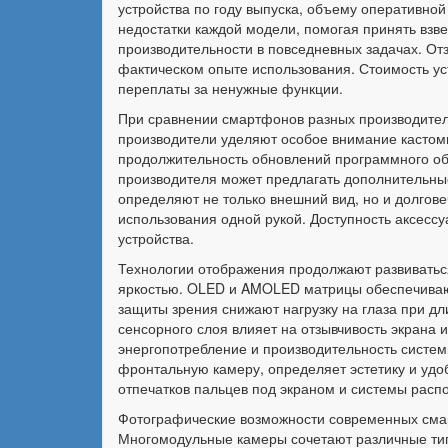
устройства по году выпуска, объему оперативно
недостатки каждой модели, помогая принять взв
производительности в повседневных задачах. О
фактическом опыте использования. Стоимость ус
переплаты за ненужные функции.
При сравнении смартфонов разных производител
производители уделяют особое внимание кастом
продолжительность обновлений программного об
производителя может предлагать дополнительные
определяют не только внешний вид, но и долгове
использования одной рукой. Доступность аксессу
устройства.
Технологии отображения продолжают развиватьс
яркостью. OLED и AMOLED матрицы обеспечивают 
защиты зрения снижают нагрузку на глаза при дл
сенсорного слоя влияет на отзывчивость экрана 
энергопотребление и производительность систем
фронтальную камеру, определяет эстетику и уд
отпечатков пальцев под экраном и системы расп
Фотографические возможности современных смар
Многомодульные камеры сочетают различные тип