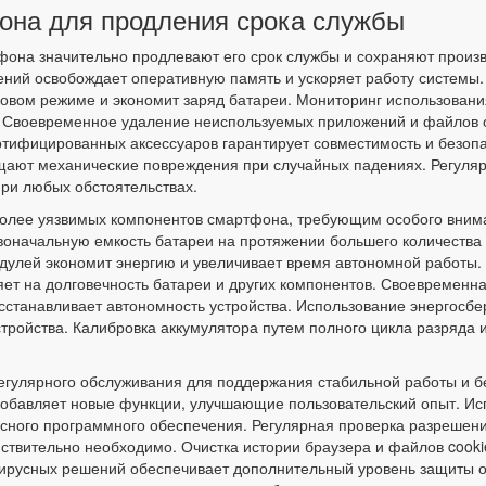
она для продления срока службы
она значительно продлевают его срок службы и сохраняют произв
ений освобождает оперативную память и ускоряет работу системы.
овом режиме и экономит заряд батареи. Мониторинг использовани
. Своевременное удаление неиспользуемых приложений и файлов 
тифицированных аксессуаров гарантирует совместимость и безопа
ращают механические повреждения при случайных падениях. Регул
ри любых обстоятельствах.
более уязвимых компонентов смартфона, требующим особого внима
воначальную емкость батареи на протяжении большего количества
дулей экономит энергию и увеличивает время автономной работы.
яет на долговечность батареи и других компонентов. Своевременн
сстанавливает автономность устройства. Использование энергосбер
стройства. Калибровка аккумулятора путем полного цикла разряда 
гулярного обслуживания для поддержания стабильной работы и бе
добавляет новые функции, улучшающие пользовательский опыт. И
осного программного обеспечения. Регулярная проверка разрешен
йствительно необходимо. Очистка истории браузера и файлов coo
вирусных решений обеспечивает дополнительный уровень защиты о