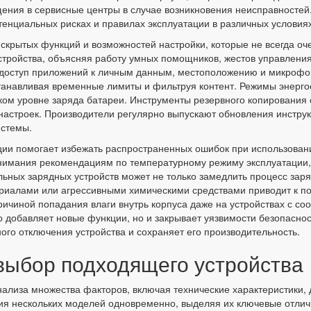
ения в сервисные центры в случае возникновения неисправностей
енциальных рисках и правилах эксплуатации в различных условиях
рытых функций и возможностей настройки, которые не всегда оче
стройства, объясняя работу умных помощников, жестов управлени
доступ приложений к личным данным, местоположению и микрофон
станавливая временные лимиты и фильтруя контент. Режимы энерг
ком уровне заряда батареи. Инструменты резервного копирования
 настроек. Производители регулярно выпускают обновления инстр
стемы.
ии помогает избежать распространенных ошибок при использовании
внимания рекомендациям по температурному режиму эксплуатации,
ьных зарядных устройств может не только замедлить процесс заря
риалами или агрессивными химическими средствами приводит к п
ричиной попадания влаги внутрь корпуса даже на устройствах с с
 добавляет новые функции, но и закрывает уязвимости безопасно
ого отключения устройства и сохраняет его производительность.
выбор подходящего устройства
ализа множества факторов, включая технические характеристики, д
ия нескольких моделей одновременно, выделяя их ключевые отличи