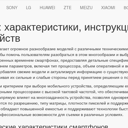
SONY
LG
HUAWEI
ZTE
MEIZU
XIAOMI
В
 характеристики, инструкц
йств
гает огромное разнообразие моделей с различными техническим
тобы помочь пользователям разобраться в этом многообразии и вы
ренных временем смартфонах, предоставляя детальные специфика
нем параметров, включая тип процессора, объем оперативной и в
добавляя свежие модели и актуализируя информацию о существующ
нивая их сильные и слабые стороны перед принятием решения о по
м критерием при выборе мобильного устройства, определяющим ег
ми процессорами с высокой тактовой частотой, что обеспечивае
прямую влияет на многозадачность устройства, позволяя одновре
тся по разрешению, типу матрицы, плотности пикселей и поддерж
 обладают повышенной емкостью и поддерживают технологии быст
офессиональные возможности для съемки в различных условиях.
ческие характеристики смартфонов