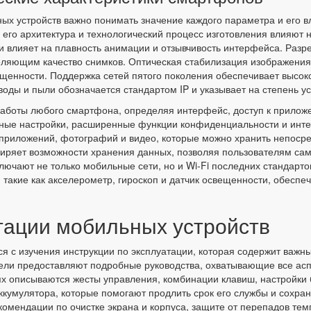
ных устройств важно понимать значение каждого параметра и его в
его архитектура и технологический процесс изготовления влияют 
 и влияет на плавность анимации и отзывчивость интерфейса. Раз
еляющим качество снимков. Оптическая стабилизация изображения
ещенности. Поддержка сетей пятого поколения обеспечивает высок
оды и пыли обозначается стандартом IP и указывает на степень у
боты любого смартфона, определяя интерфейс, доступ к приложе
ые настройки, расширенные функции конфиденциальности и интег
приложений, фотографий и видео, которые можно хранить непосре
иряет возможности хранения данных, позволяя пользователям сам
лючают не только мобильные сети, но и Wi-Fi последних стандарто
, такие как акселерометр, гироскоп и датчик освещенности, обес
тации мобильных устройств
 с изучения инструкции по эксплуатации, которая содержит важны
ели предоставляют подробные руководства, охватывающие все аспе
ях описываются жесты управления, комбинации клавиш, настройки
кумулятора, которые помогают продлить срок его службы и сохран
омендации по очистке экрана и корпуса, защите от перепадов тем