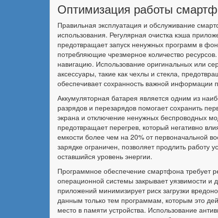
Оптимизация работы смартф
Правильная эксплуатация и обслуживание смартф
использования. Регулярная очистка кэша прилож
предотвращает запуск ненужных программ в фон
потребляющие чрезмерное количество ресурсов
навигацию. Использование оригинальных или сер
аксессуары, такие как чехлы и стекла, предотв
обеспечивает сохранность важной информации п
Аккумуляторная батарея является одним из наи
разрядов и перезарядов помогает сохранить пер
экрана и отключение ненужных беспроводных мо
предотвращает перегрев, который негативно вли
емкости более чем на 20% от первоначальной во
зарядке ограничен, позволяет продлить работу у
оставшийся уровень энергии.
Программное обеспечение смартфона требует ре
операционной системы закрывает уязвимости и 
приложений минимизирует риск загрузки вредон
данным только тем программам, которым это де
место в памяти устройства. Использование анти