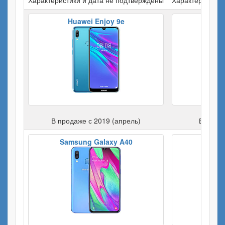
Huawei Enjoy 9e
Hua
В продаже с 2019 (апрель)
В прода
Samsung Galaxy A40