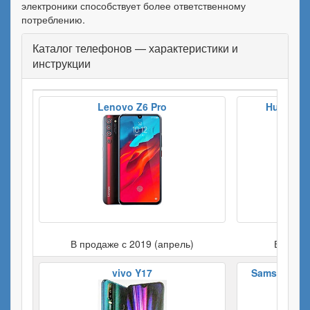
электроники способствует более ответственному
потреблению.
Каталог телефонов — характеристики и
инструкции
Lenovo Z6 Pro
Huawei M
В продаже с 2019 (апрель)
В прода
vivo Y17
Samsung Gal