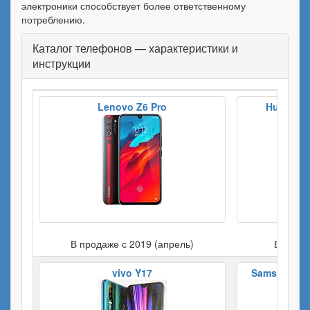
электроники способствует более ответственному
потреблению.
Каталог телефонов — характеристики и
инструкции
Lenovo Z6 Pro
Huawei M
В продаже с 2019 (апрель)
В прода
vivo Y17
Samsung Gal