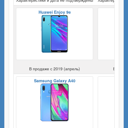
Huawei Enjoy 9e
Hua
В продаже с 2019 (апрель)
В прода
Samsung Galaxy A40