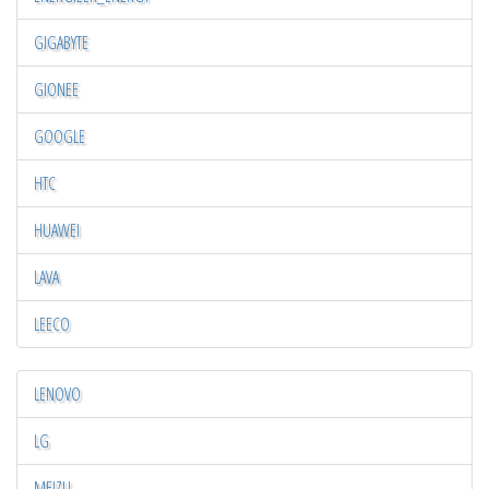
GIGABYTE
GIONEE
GOOGLE
HTC
HUAWEI
LAVA
LEECO
LENOVO
LG
MEIZU