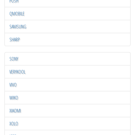
POSH
QMOBILE
SAMSUNG
SHARP
SONY
VERYKOOL
VIVO
WIKO
XIAOMI
XOLO