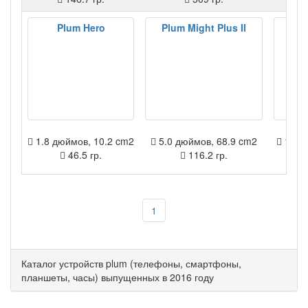
Plum Hero
Plum Might Plus II
1.8 дюймов, 10.2 cm2
5.0 дюймов, 68.9 cm2
1.8 д
46.5 гр.
116.2 гр.
1
Каталог устройств plum (телефоны, смартфоны,
планшеты, часы) выпущенных в 2016 году