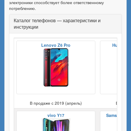
электроники способствует более ответственному
потреблению.
Каталог телефонов — характеристики и
инструкции
Lenovo Z6 Pro
Huawei M
В продаже с 2019 (апрель)
В прода
vivo Y17
Samsung Gal