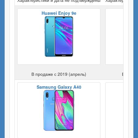
Huawei Enjoy 9e
Hua
В продаже с 2019 (апрель)
В прода
Samsung Galaxy A40