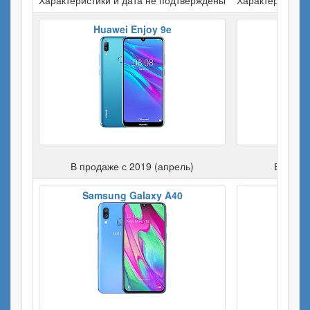
Huawei Enjoy 9e
Hua
В продаже с 2019 (апрель)
В прода
Samsung Galaxy A40