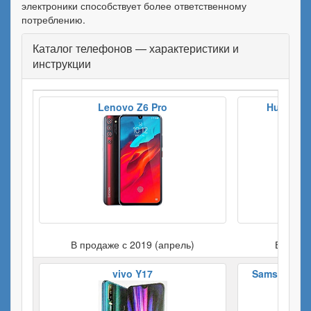
электроники способствует более ответственному
потреблению.
Каталог телефонов — характеристики и
инструкции
Lenovo Z6 Pro
Huawei M
В продаже с 2019 (апрель)
В прода
vivo Y17
Samsung Gal