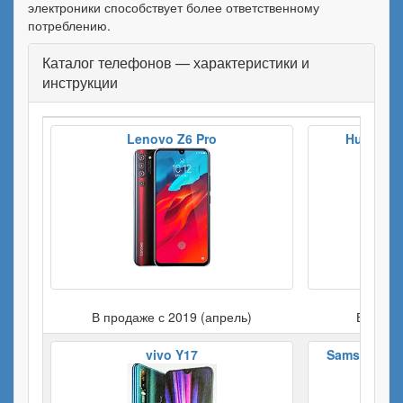
электроники способствует более ответственному
потреблению.
Каталог телефонов — характеристики и
инструкции
Lenovo Z6 Pro
Huawei M
В продаже с 2019 (апрель)
В прода
vivo Y17
Samsung Gal