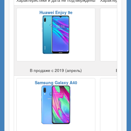
Huawei Enjoy 9e
Hua
В продаже с 2019 (апрель)
В прода
Samsung Galaxy A40