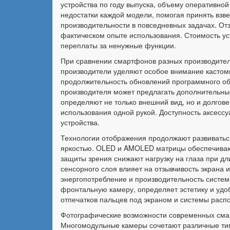
устройства по году выпуска, объему оперативно
недостатки каждой модели, помогая принять взв
производительности в повседневных задачах. О
фактическом опыте использования. Стоимость ус
переплаты за ненужные функции.
При сравнении смартфонов разных производител
производители уделяют особое внимание кастом
продолжительность обновлений программного об
производителя может предлагать дополнительные
определяют не только внешний вид, но и долгове
использования одной рукой. Доступность аксессу
устройства.
Технологии отображения продолжают развиватьс
яркостью. OLED и AMOLED матрицы обеспечивают 
защиты зрения снижают нагрузку на глаза при дл
сенсорного слоя влияет на отзывчивость экрана 
энергопотребление и производительность систем
фронтальную камеру, определяет эстетику и уд
отпечатков пальцев под экраном и системы расп
Фотографические возможности современных смар
Многомодульные камеры сочетают различные тип