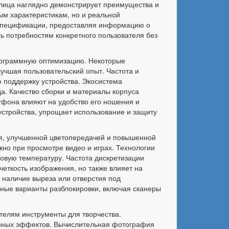
блица наглядно демонстрирует преимущества и
ым характеристикам, но и реальной
 спецификации, предоставляя информацию о
ь потребностям конкретного пользователя без
программную оптимизацию. Некоторые
учшая пользовательский опыт. Частота и
 поддержку устройства. Экосистема
а. Качество сборки и материалы корпуса
ртфона влияют на удобство его ношения и
 устройства, упрощает использование и защиту
ия, улучшенной цветопередачей и повышенной
но при просмотре видео и играх. Технологии
товую температуру. Частота дискретизации
четкость изображения, но также влияет на
 наличие выреза или отверстия под
ные варианты разблокировки, включая сканеры
елям инструменты для творчества.
енных эффектов. Вычислительная фотография