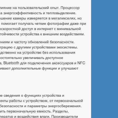
лияние на пользовательский опыт. Процессор
на энергоэффективность и тепловыделение.
решение камеры измеряется в мегапикселях, но
 помогает получать четкие фотографии даже при
оскоростной доступ в интернет с минимальной
стойчивости устройства к внешним воздействиям.
ниям и частоту обновлений безопасности.
рацию с другими устройствами экосистемы.
дственно на устройстве без использования
остоятельно увеличивать доступное
в, Bluetooth для подключения аксессуаров и NFC
печивают дополнительные функции и улучшают
е сведения о функциях устройства и
кты работы с устройством, от первоначальной
 безопасности и параметры энергосбережения.
ить первоначальную емкость. Разделы,
ператур и воздействия влаги. Производители