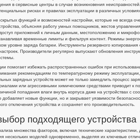
ения в сервисные центры в случае возникновения неисправностей
енциальных рисках и правилах эксплуатации в различных условиях
рытых функций и возможностей настройки, которые не всегда оче
стройства, объясняя работу умных помощников, жестов управлени
доступ приложений к личным данным, местоположению и микрофон
станавливая временные лимиты и фильтруя контент. Режимы энерг
ком уровне заряда батареи. Инструменты резервного копирования
 настроек. Производители регулярно выпускают обновления инстр
стемы.
ии помогает избежать распространенных ошибок при использовании
внимания рекомендациям по температурному режиму эксплуатации,
ьных зарядных устройств может не только замедлить процесс заря
риалами или агрессивными химическими средствами приводит к п
ричиной попадания влаги внутрь корпуса даже на устройствах с с
 добавляет новые функции, но и закрывает уязвимости безопасно
ого отключения устройства и сохраняет его производительность.
выбор подходящего устройства
ализа множества факторов, включая технические характеристики, д
ия нескольких моделей одновременно, выделяя их ключевые отличи