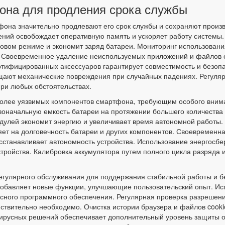
она для продления срока службы
она значительно продлевают его срок службы и сохраняют произв
ений освобождает оперативную память и ускоряет работу системы.
овом режиме и экономит заряд батареи. Мониторинг использовани
. Своевременное удаление неиспользуемых приложений и файлов 
тифицированных аксессуаров гарантирует совместимость и безопа
ращают механические повреждения при случайных падениях. Регул
ри любых обстоятельствах.
более уязвимых компонентов смартфона, требующим особого внима
воначальную емкость батареи на протяжении большего количества
дулей экономит энергию и увеличивает время автономной работы.
яет на долговечность батареи и других компонентов. Своевременн
сстанавливает автономность устройства. Использование энергосбер
стройства. Калибровка аккумулятора путем полного цикла разряда 
гулярного обслуживания для поддержания стабильной работы и бе
добавляет новые функции, улучшающие пользовательский опыт. И
осного программного обеспечения. Регулярная проверка разрешен
йствительно необходимо. Очистка истории браузера и файлов coo
вирусных решений обеспечивает дополнительный уровень защиты о