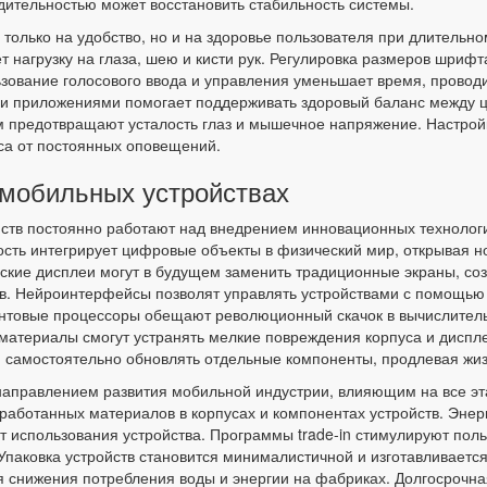
одительностью может восстановить стабильность системы.
только на удобство, но и на здоровье пользователя при длительн
 нагрузку на глаза, шею и кисти рук. Регулировка размеров шрифт
ьзование голосового ввода и управления уменьшает время, провод
и приложениями помогает поддерживать здоровый баланс между 
 предотвращают усталость глаз и мышечное напряжение. Настрой
са от постоянных оповещений.
 мобильных устройствах
ств постоянно работают над внедрением инновационных технологи
сть интегрирует цифровые объекты в физический мир, открывая н
ские дисплеи могут в будущем заменить традиционные экраны, со
в. Нейроинтерфейсы позволят управлять устройствами с помощью 
антовые процессоры обещают революционный скачок в вычислите
териалы смогут устранять мелкие повреждения корпуса и дисплея
м самостоятельно обновлять отдельные компоненты, продлевая жи
направлением развития мобильной индустрии, влияющим на все эт
работанных материалов в корпусах и компонентах устройств. Эн
т использования устройства. Программы trade-in стимулируют поль
паковка устройств становится минималистичной и изготавливаетс
 снижения потребления воды и энергии на фабриках. Долгосрочн