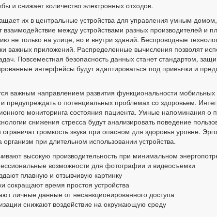
бы и снижает количество электронных отходов.
ащает их в центральные устройства для управления умным домом
т взаимодействие между устройствами разных производителей и 
ю не только на улице, но и внутри зданий. Беспроводные техноло
ски важных приложений. Распределенные вычисления позволят исп
адач. Повсеместная безопасность данных станет стандартом, за
рованные интерфейсы будут адаптироваться под привычки и предп
ятся важным направлением развития функциональности мобильных 
 и предупреждать о потенциальных проблемах со здоровьем. Инте
ионного мониторинга состояния пациента. Умные напоминания о 
хнологии снижения стресса будут анализировать поведение пользов
 ограничат громкость звука при опасном для здоровья уровне. Эр
на организм при длительном использовании устройства.
чивают высокую производительность при минимальном энергопотр
ессиональные возможности для фотографии и видеосъемки
здают плавную и отзывчивую картинку
ки сокращают время простоя устройства
ют личные данные от несанкционированного доступа
изации снижают воздействие на окружающую среду