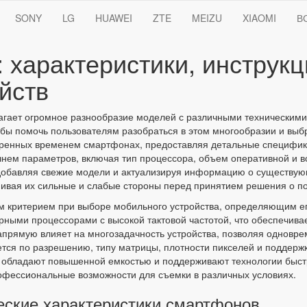
SONY
LG
HUAWEI
ZTE
MEIZU
XIAOMI
В
 характеристики, инструкц
йств
гает огромное разнообразие моделей с различными техническим
тобы помочь пользователям разобраться в этом многообразии и вы
ренных временем смартфонах, предоставляя детальные специфика
нем параметров, включая тип процессора, объем оперативной и в
добавляя свежие модели и актуализируя информацию о существующ
нивая их сильные и слабые стороны перед принятием решения о по
м критерием при выборе мобильного устройства, определяющим ег
ми процессорами с высокой тактовой частотой, что обеспечивае
прямую влияет на многозадачность устройства, позволяя одновре
тся по разрешению, типу матрицы, плотности пикселей и поддерж
 обладают повышенной емкостью и поддерживают технологии быст
офессиональные возможности для съемки в различных условиях.
ческие характеристики смартфонов