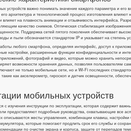
ных устройств важно понимать значение каждого параметра и его в
его архитектура и технологический процесс изготовления влияют 
 и влияет на плавность анимации и отзывчивость интерфейса. Раз
еляющим качество снимков. Оптическая стабилизация изображения
ещенности. Поддержка сетей пятого поколения обеспечивает высок
оды и пыли обозначается стандартом IP и указывает на степень у
боты любого смартфона, определяя интерфейс, доступ к приложе
ые настройки, расширенные функции конфиденциальности и интег
приложений, фотографий и видео, которые можно хранить непосре
иряет возможности хранения данных, позволяя пользователям сам
лючают не только мобильные сети, но и Wi-Fi последних стандарто
, такие как акселерометр, гироскоп и датчик освещенности, обес
тации мобильных устройств
 с изучения инструкции по эксплуатации, которая содержит важны
ели предоставляют подробные руководства, охватывающие все аспе
ях описываются жесты управления, комбинации клавиш, настройки
кумулятора, которые помогают продлить срок его службы и сохран
омендации по очистке экрана и корпуса, защите от перепадов тем