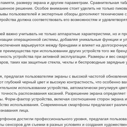
й памяти, размеру экрана и другим параметрам. Сравнительная та
ешенное решение. Особое внимание стоит уделить не только пиков
тзывы пользователей и экспертные обзоры дополняют технические
тройства должна соответствовать его возможностям и удовлетворят
ей важно учитывать не только аппаратные характеристики, но и 
изации операционной системы, добавляя уникальные функции и ул
еспечения варьируется между брендами и влияет на долгосрочную
 преимущества при использовании других устройств того же бренд
чность устройства при активной эксплуатации. Размеры и вес сма
аров, таких как защитные стекла, чехлы и беспроводные зарядные
я, предлагая пользователям экраны с высокой частотой обновлен
глубокий черный цвет и высокую контрастность, что особенно важ
ительном использовании устройства, автоматически регулируя цве
и точность распознавания касаний. Разрешение экрана определяет 
ы. Форм-фактор устройства, включая соотношение сторон экрана и
обство использования. Современные смартфоны предлагают различ
ознавания лица.
тфонов достигли профессионального уровня, предлагая пользоват
ы сенсоров для съемки в разных условиях и создания художеств