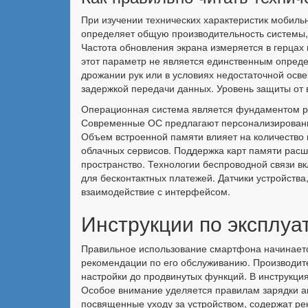
При изучении технических характеристик мобиль
определяет общую производительность системы, 
Частота обновления экрана измеряется в герцах
этот параметр не является единственным опред
дрожании рук или в условиях недостаточной осв
задержкой передачи данных. Уровень защиты от в
Операционная система является фундаментом ра
Современные ОС предлагают персонализированн
Объем встроенной памяти влияет на количество 
облачных сервисов. Поддержка карт памяти расш
пространство. Технологии беспроводной связи вк
для бесконтактных платежей. Датчики устройства
взаимодействие с интерфейсом.
Инструкции по эксплуа
Правильное использование смартфона начинается
рекомендации по его обслуживанию. Производит
настройки до продвинутых функций. В инструкци
Особое внимание уделяется правилам зарядки ак
посвященные уходу за устройством, содержат рек