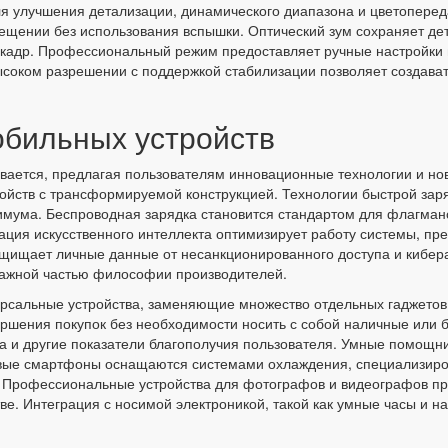
я улучшения детализации, динамического диапазона и цветоперед
ещении без использования вспышки. Оптический зум сохраняет де
т кадр. Профессиональный режим предоставляет ручные настройки 
ысоком разрешении с поддержкой стабилизации позволяет создават
обильных устройств
ивается, предлагая пользователям инновационные технологии и н
ройств с трансформируемой конструкцией. Технологии быстрой за
мума. Беспроводная зарядка становится стандартом для флагманс
ация искусственного интеллекта оптимизирует работу системы, пр
ащищает личные данные от несанкционированного доступа и кибер
 важной частью философии производителей.
сальные устройства, заменяющие множество отдельных гаджетов 
шения покупок без необходимости носить с собой наличные или б
на и другие показатели благополучия пользователя. Умные помощн
вые смартфоны оснащаются системами охлаждения, специализиро
. Профессиональные устройства для фотографов и видеографов п
ве. Интеграция с носимой электроникой, такой как умные часы и н