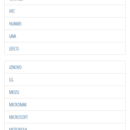
HTC
HUAWEI
LAVA
LEECO
LENOVO
LG
MEIZU
MICROMAX
MICROSOFT
MOTOROLA